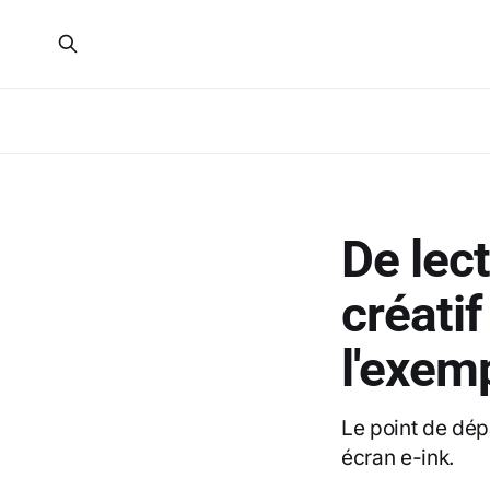
De lec
créati
l'exem
Le point de dépa
écran e-ink.