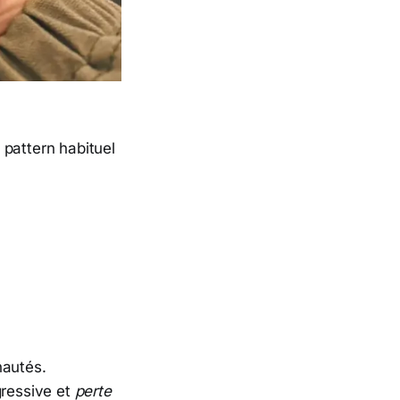
e pattern habituel
nautés.
gressive et
perte