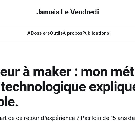
Jamais Le Vendredi
IA
Dossiers
Outils
À propos
Publications
teur à maker : mon mét
f technologique expliqu
ple.
rt de ce retour d'expérience ? Pas loin de 15 ans de