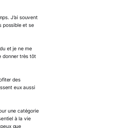
mps. J’ai souvent
s possible et se
idu et je ne me
e donner très tôt
ofiter des
issent eux aussi
pour une catégorie
entiel à la vie
e peux que