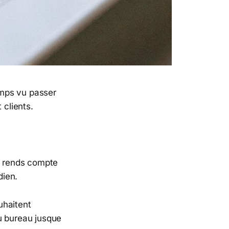
temps vu passer
 clients.
me rends compte
dien.
uhaitent
u bureau jusque