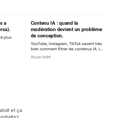
s a
Contenu IA : quand la
ersa).
modération devient un problème
de conception.
ré plus
YouTube, Instagram, TikTok savent très
bien comment filtrer les contenus IA. Ils
ne veulent pas le faire. Pas encore.
05 juin 2026
atuit et ça
souhaitez.