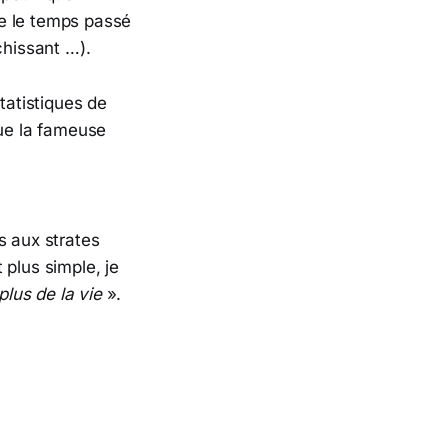
e le temps passé
ichissant …).
tatistiques de
 que la fameuse
s aux strates
t plus simple, je
plus de la vie
».