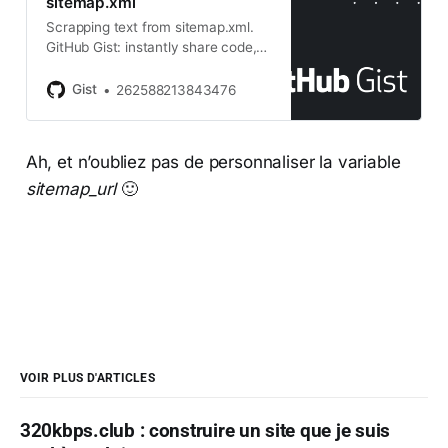
sitemap.xml
Scrapping text from sitemap.xml.
GitHub Gist: instantly share code,
notes, and snippets.
Gist
262588213843476
Ah, et n’oubliez pas de personnaliser la variable
sitemap_url
🙂
VOIR PLUS D'ARTICLES
320kbps.club : construire un site que je suis