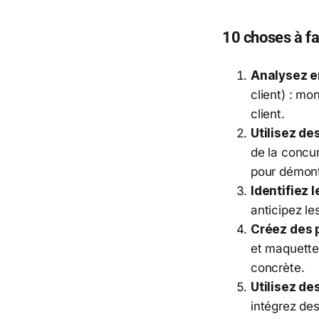
10 choses à fa
Analysez en
client) : mo
client.
Utilisez d
de la concu
pour démont
Identifiez 
anticipez le
Créez des 
et maquettes
concrète.
Utilisez de
intégrez des