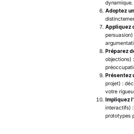
dynamique.
Adoptez une
distinctemen
Appliquez 
persuasion) :
argumentati
Préparez d
objections)
préoccupatio
Présentez 
projet) : dé
votre rigueu
Impliquez l
interactifs)
prototypes 