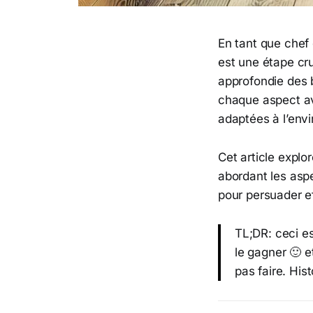
En tant que chef 
est une étape cr
approfondie des 
chaque aspect av
adaptées à l’env
Cet article explo
abordant les asp
pour persuader ef
TL;DR: ceci es
le gagner 🙂 
pas faire. His