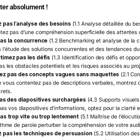
iter absolument !
 pas l’analyse des besoins
(1.1 Analyse détaillée du bes
tez pas d'une compréhension superficielle des attentes d
pas la concurrence
(1.2 Benchmarking et analyse de la c
s l'étude des solutions concurrentes et des tendances d
timez pas les défis
(1.3 Identification des défis et oppor
s les obstacles potentiels et les risques associés au proj
ez pas des concepts vagues sans maquettes
(2.1 Con
 ne vous contentez pas de descriptions verbales, montrez
rets.
pas des diapositives surchargées
(4.3 Supports visuels e
as vos diapositives d'informations, optez pour la clarté et
as trop vite ou trop lentement
(5.1 Maîtrise de l’élocuti
ythme de parole perturber la compréhension de votre aud
z pas les techniques de persuasion
(5.2 Utilisation de