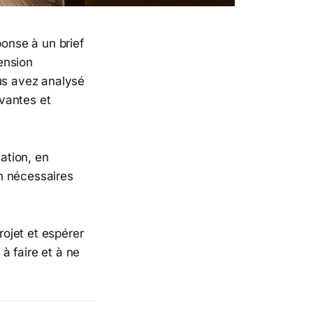
ponse à un brief
ension
ous avez analysé
vantes et
tation, en
n nécessaires
rojet et espérer
 faire et à ne