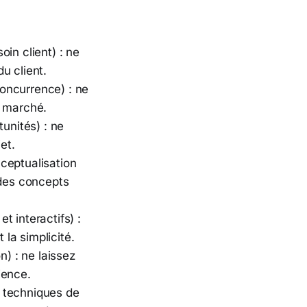
oin client) : ne
u client.
oncurrence) : ne
u marché.
tunités) : ne
et.
ceptualisation
 des concepts
t interactifs) :
 la simplicité.
on) : ne laissez
ience.
s techniques de