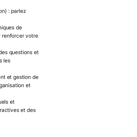
on) : parlez
hniques de
r renforcer votre
des questions et
s les
nt et gestion de
rganisation et
els et
eractives et des