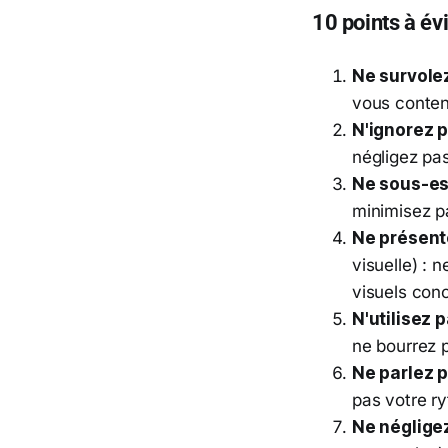
10 points à év
Ne survolez
vous conten
N'ignorez 
négligez pa
Ne sous-es
minimisez pa
Ne présent
visuelle) :
visuels conc
N'utilisez 
ne bourrez p
Ne parlez p
pas votre r
Ne néglige